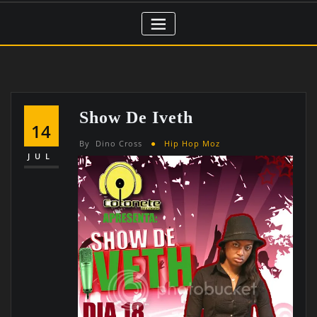
Show De Iveth
14
By
Dino Cross
Hip Hop Moz
JUL