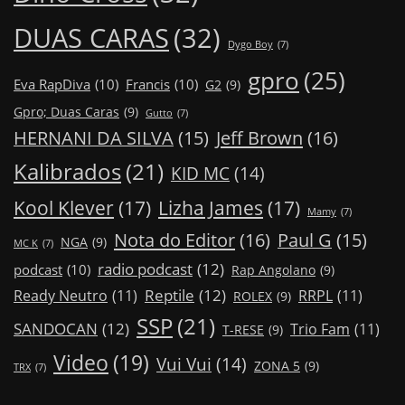
DUAS CARAS
(32)
Dygo Boy
(7)
gpro
(25)
Eva RapDiva
(10)
Francis
(10)
G2
(9)
Gpro; Duas Caras
(9)
Gutto
(7)
Jeff Brown
(16)
HERNANI DA SILVA
(15)
Kalibrados
(21)
KID MC
(14)
Kool Klever
(17)
Lizha James
(17)
Mamy
(7)
Nota do Editor
(16)
Paul G
(15)
NGA
(9)
MC K
(7)
radio podcast
(12)
podcast
(10)
Rap Angolano
(9)
Reptile
(12)
Ready Neutro
(11)
RRPL
(11)
ROLEX
(9)
SSP
(21)
SANDOCAN
(12)
Trio Fam
(11)
T-RESE
(9)
Video
(19)
Vui Vui
(14)
ZONA 5
(9)
TRX
(7)