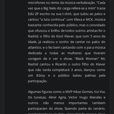
microfones no remix da música verbalização. “Cada
vez que o Big Nelo diz carga refere-se a mim” trazia
Edú ZP escrito na sua t-shirt, que subiu ao palco e
cantou “a luta continua” com Kleva e MCK, música
bastante conhecida pelo público, mas o convidado
que ofuscou o brilho de todos outros artistas foi o
Rashid, o filho do Kool Klever, que com 5 anos de
idade, já realizou o sonho de cantar no palco do
atlantico, e o fez bem cantando com o pai a música
dedicada a todas as mulheres que tiveram
coragem de ir ver o show, “Black Woman” Mc
Rashid cantou e Ricardo o outro filho do Klever
que não tarda completará 3 anos, dançou como
um B.boy e o público bateu palmas pela
participação.
Algumas figuras como o MVP Kikas Gomes, Vui Vui,
Os tunesas, Almir Agria, Victor Hugo Mendes e
outros não menos importantes tambem
participaram do show, fazendo parte do cenário,