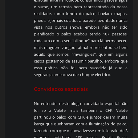
exactamente na roulote, consumindo gasosa, água
e sumo, um retrato bem representado da nossa
realidade, como fundo do palco, haviam chapas,
pneus, e jornais colados a parede, avontade nunca
vista nos outros shows, embora não ter sido
planificado o palco acabou tendo 107 pessoas,
cada um com o seu “bilinque” para lá permanecer,
mais ninguem zangou, afinal representou-se bem
aquilo que somos, “mwangolês”, que em alguns
casos gostamos de assumir barulho, embora que
essa prática não foi bem sucedida já que a
segurança ameaçava dar choque electrico.
Convidados especiais
No entender deste blog o convidado especial não
foi só o Valete, mais também o CFK, Valete
partilhou o palco com CFK e juntos deram muita
karga que quebraram com a iluminação do palco,
fazendo com que o show tivesse um intervalo de 3
minutos, anti-heroi, 100 barras, Roleta Russa