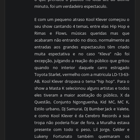
minuto, foi um verdadeiro espectaculo.
E com um pequeno atraso Kool Klever começou o
seu show cantando 4 temas, entre elas Hip Hop e
Rimas e Flows, músicas queridas mas que
acabaram não entrando no disco, normalmente as
entradas aos grandes espectaculos têm criado
muita espectativa e no caso “Kleva” não foi
excepção, julgando a reação do público que gritou
quando no interior daquele carro estragado
Toyota Starlet, vermelho com a matricula LD-13-63-
AB, Kool Klever dropava o tema “hip hop”. Para o
show a Masta K selecionou alguns artistas e todos
eles tiveram a maior aceitação do público, X da
Questão, Conjunto Ngonguenha, Kid MC, MC K,
Estilo urbano, DJ Samurai, DJ Bumber Jack e Valete,
e como Kool Klever é da Cerebro Records a sua
tropa não poderia ficar de fora, a Muralha estava
presente com todo o peso, Lil Jorge, Celder e
Lukeny Fortunato também queimaram os