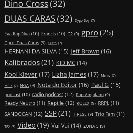
Dino Cross
(32)
DUAS CARAS
(32)
Dygo Boy
(7)
gpro
(25)
Eva RapDiva
(10)
Francis
(10)
G2
(9)
Gpro; Duas Caras
(9)
Gutto
(7)
Jeff Brown
(16)
HERNANI DA SILVA
(15)
Kalibrados
(21)
KID MC
(14)
Kool Klever
(17)
Lizha James
(17)
Mamy
(7)
Nota do Editor
(16)
Paul G
(15)
NGA
(9)
MC K
(7)
radio podcast
(12)
podcast
(10)
Rap Angolano
(9)
Reptile
(12)
Ready Neutro
(11)
RRPL
(11)
ROLEX
(9)
SSP
(21)
SANDOCAN
(12)
Trio Fam
(11)
T-RESE
(9)
Video
(19)
Vui Vui
(14)
ZONA 5
(9)
TRX
(7)