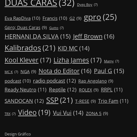
DUAS CARAS
(32)
Dygo Boy
(7)
gpro
(25)
Eva RapDiva
(10)
Francis
(10)
G2
(9)
Gpro; Duas Caras
(9)
Gutto
(7)
Jeff Brown
(16)
HERNANI DA SILVA
(15)
Kalibrados
(21)
KID MC
(14)
Kool Klever
(17)
Lizha James
(17)
Mamy
(7)
Nota do Editor
(16)
Paul G
(15)
NGA
(9)
MC K
(7)
radio podcast
(12)
podcast
(10)
Rap Angolano
(9)
Reptile
(12)
Ready Neutro
(11)
RRPL
(11)
ROLEX
(9)
SSP
(21)
SANDOCAN
(12)
Trio Fam
(11)
T-RESE
(9)
Video
(19)
Vui Vui
(14)
ZONA 5
(9)
TRX
(7)
Design Gráfico