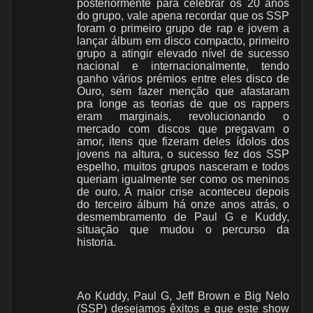
posteriormente para celebrar os 20 anos
do grupo,
vale apena recordar que os SSP
foram o primeiro grupo de rap e jovem a
lançar álbum em disco compacto, primeiro
grupo a atingir elevado nível de sucesso
nacional e internacionalmente, tendo
ganho vários prémios entre eles disco de
Ouro, sem fazer menção que afastaram
pra longe as teorias de que os rappers
eram marginais, revolucionando o
mercado com discos que pregavam o
amor, itens que fizeram deles ídolos dos
jovens na altura, o sucesso fez dos SSP
espelho, muitos grupos nasceram e todos
queriam igualmente ser como os meninos
de ouro. A maior crise aconteceu depois
do terceiro álbum há onze anos atrás, o
desmembramento de Paul G e Kuddy,
situação que mudou o percurso da
historia.
Ao Kuddy, Paul G, Jeff Brown e Big Nelo
(SSP) desejamos êxitos e que este show