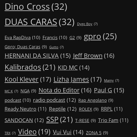
Dino Cross
(32)
DUAS CARAS
(32)
Dygo Boy
(7)
gpro
(25)
Eva RapDiva
(10)
Francis
(10)
G2
(9)
Gpro; Duas Caras
(9)
Gutto
(7)
Jeff Brown
(16)
HERNANI DA SILVA
(15)
Kalibrados
(21)
KID MC
(14)
Kool Klever
(17)
Lizha James
(17)
Mamy
(7)
Nota do Editor
(16)
Paul G
(15)
NGA
(9)
MC K
(7)
radio podcast
(12)
podcast
(10)
Rap Angolano
(9)
Reptile
(12)
Ready Neutro
(11)
RRPL
(11)
ROLEX
(9)
SSP
(21)
SANDOCAN
(12)
Trio Fam
(11)
T-RESE
(9)
Video
(19)
Vui Vui
(14)
ZONA 5
(9)
TRX
(7)