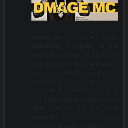
DMAGE MC
lança agora a música
VENCEDOR,
a primeira de três
singles promocionais do álbum 310,
com previsão de lançamento para o
final do ano. A música conta com a
prestigiada participação daquele que
por muitos é considerado o King de
Moz,
Duas Caras aka Kara Boss
e a
Larah
que com um tom suave
enriqueceu o coro da música
tornando-a bastante agradável.