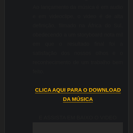
Ao lançamento da música é em audio
e em videoclipe, o video é de alta
definição, filmado na África do Sul,
obedecendo a um storyboard nota mil
em que o resultado final foi a
satisfação dos nossos olhos e o
reconhecimento de um trabalho bem
feito.
CLICA AQUI PARA O DOWNLOAD
DA MÚSICA
E ASSISTA EM BAIXO O VIDEO