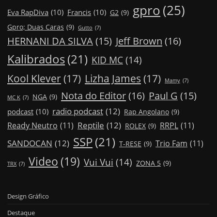
gpro
(25)
Eva RapDiva
(10)
Francis
(10)
G2
(9)
Gpro; Duas Caras
(9)
Gutto
(7)
Jeff Brown
(16)
HERNANI DA SILVA
(15)
Kalibrados
(21)
KID MC
(14)
Kool Klever
(17)
Lizha James
(17)
Mamy
(7)
Nota do Editor
(16)
Paul G
(15)
NGA
(9)
MC K
(7)
radio podcast
(12)
podcast
(10)
Rap Angolano
(9)
Reptile
(12)
Ready Neutro
(11)
RRPL
(11)
ROLEX
(9)
SSP
(21)
SANDOCAN
(12)
Trio Fam
(11)
T-RESE
(9)
Video
(19)
Vui Vui
(14)
ZONA 5
(9)
TRX
(7)
Design Gráfico
Destaque