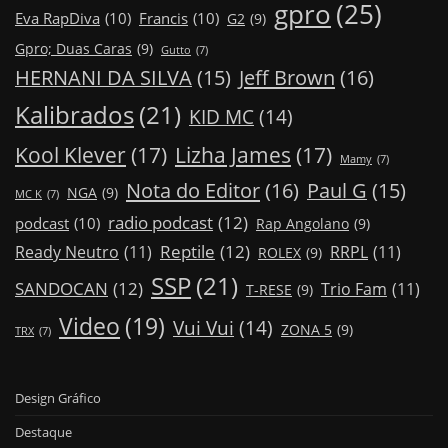
gpro
(25)
Eva RapDiva
(10)
Francis
(10)
G2
(9)
Gpro; Duas Caras
(9)
Gutto
(7)
Jeff Brown
(16)
HERNANI DA SILVA
(15)
Kalibrados
(21)
KID MC
(14)
Kool Klever
(17)
Lizha James
(17)
Mamy
(7)
Nota do Editor
(16)
Paul G
(15)
NGA
(9)
MC K
(7)
radio podcast
(12)
podcast
(10)
Rap Angolano
(9)
Reptile
(12)
Ready Neutro
(11)
RRPL
(11)
ROLEX
(9)
SSP
(21)
SANDOCAN
(12)
Trio Fam
(11)
T-RESE
(9)
Video
(19)
Vui Vui
(14)
ZONA 5
(9)
TRX
(7)
Design Gráfico
Destaque