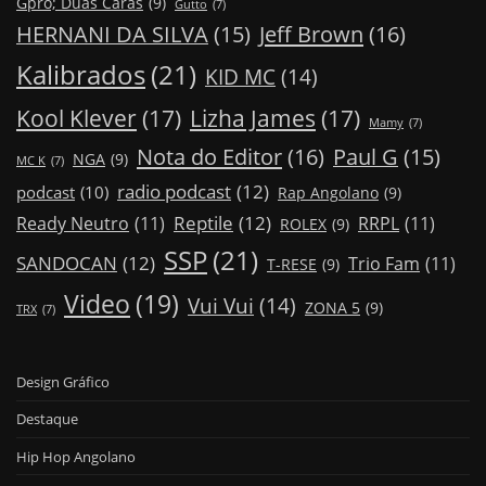
Gpro; Duas Caras
(9)
Gutto
(7)
Jeff Brown
(16)
HERNANI DA SILVA
(15)
Kalibrados
(21)
KID MC
(14)
Kool Klever
(17)
Lizha James
(17)
Mamy
(7)
Nota do Editor
(16)
Paul G
(15)
NGA
(9)
MC K
(7)
radio podcast
(12)
podcast
(10)
Rap Angolano
(9)
Reptile
(12)
Ready Neutro
(11)
RRPL
(11)
ROLEX
(9)
SSP
(21)
SANDOCAN
(12)
Trio Fam
(11)
T-RESE
(9)
Video
(19)
Vui Vui
(14)
ZONA 5
(9)
TRX
(7)
Design Gráfico
Destaque
Hip Hop Angolano