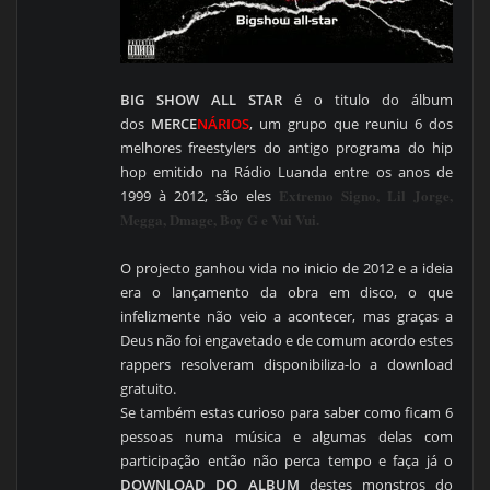
BIG SHOW ALL STAR
é o titulo do álbum
dos
MERCE
NÁRIOS
, um grupo que reuniu 6 dos
melhores freestylers do antigo programa do hip
hop emitido na Rádio Luanda entre os anos de
Extremo Signo, Lil Jorge,
1999 à 2012, são eles
Megga, Dmage, Boy G e Vui Vui.
O projecto ganhou vida no inicio de 2012 e a ideia
era o lançamento da obra em disco, o que
infelizmente não veio a acontecer, mas graças a
Deus não foi engavetado e de comum acordo estes
rappers resolveram disponibiliza-lo a download
gratuito.
Se também estas curioso para saber como ficam 6
pessoas numa música e algumas delas com
participação então não perca tempo e faça já o
DOWNLOAD DO ALBUM
destes monstros do