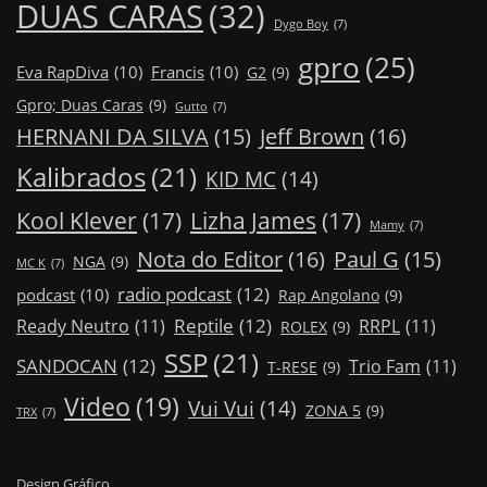
DUAS CARAS
(32)
Dygo Boy
(7)
gpro
(25)
Eva RapDiva
(10)
Francis
(10)
G2
(9)
Gpro; Duas Caras
(9)
Gutto
(7)
Jeff Brown
(16)
HERNANI DA SILVA
(15)
Kalibrados
(21)
KID MC
(14)
Kool Klever
(17)
Lizha James
(17)
Mamy
(7)
Nota do Editor
(16)
Paul G
(15)
NGA
(9)
MC K
(7)
radio podcast
(12)
podcast
(10)
Rap Angolano
(9)
Reptile
(12)
Ready Neutro
(11)
RRPL
(11)
ROLEX
(9)
SSP
(21)
SANDOCAN
(12)
Trio Fam
(11)
T-RESE
(9)
Video
(19)
Vui Vui
(14)
ZONA 5
(9)
TRX
(7)
Design Gráfico