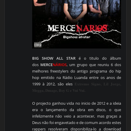
BIG SHOW ALL STAR
é o titulo do álbum
dos
MERCE
NÁRIOS
, um grupo que reuniu 6 dos
melhores freestylers do antigo programa do hip
hop emitido na Rádio Luanda entre os anos de
Extremo Signo, Lil Jorge,
1999 à 2012, são eles
Megga, Dmage, Boy G e Vui Vui.
O projecto ganhou vida no inicio de 2012 e a ideia
era o lançamento da obra em disco, o que
infelizmente não veio a acontecer, mas graças a
Deus não foi engavetado e de comum acordo estes
rappers resolveram disponibiliza-lo a download