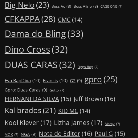
Big Nelo
(23)
Boss Ac
(8)
Boss Alirio
(8)
CAGE ONE
(7)
CFKAPPA
(28)
CMC
(14)
Dama do Bling
(33)
Dino Cross
(32)
DUAS CARAS
(32)
Dygo Boy
(7)
gpro
(25)
Eva RapDiva
(10)
Francis
(10)
G2
(9)
Gpro; Duas Caras
(9)
Gutto
(7)
Jeff Brown
(16)
HERNANI DA SILVA
(15)
Kalibrados
(21)
KID MC
(14)
Kool Klever
(17)
Lizha James
(17)
Mamy
(7)
Nota do Editor
(16)
Paul G
(15)
NGA
(9)
MC K
(7)