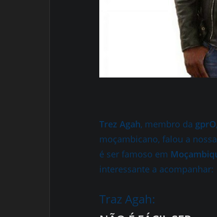
Trez Agah
, membro da
gprO
moçambicano, falou a nossa
é ser famoso em
Moçambiqu
interessante a acompanhar:
Traz Agah: