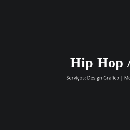
Skip
to
content
Hip Hop 
Serviços: Design Gráfico | M