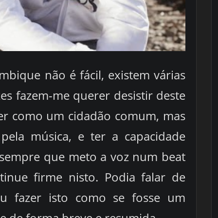
ique não é fácil, existem várias
es fazem-me querer desistir deste
iver como um cidadão comum, mas
pela música, e ter a capacidade
, sempre que meto a voz num beat
inue firme nisto. Podia falar de
ou fazer isto como se fosse um
e de forma breve e resumida.