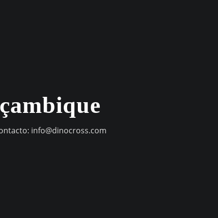
oçambique
contacto:
info@dinocross.com