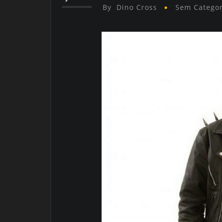
By
Dino Cross
Sem Categor