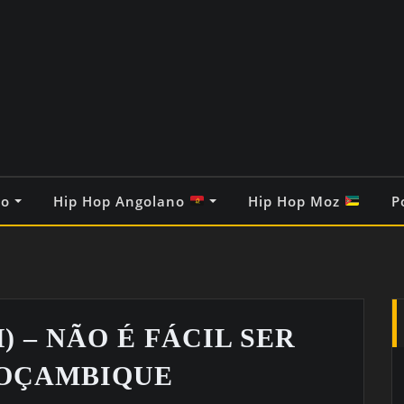
co
Hip Hop Angolano
Hip Hop Moz
P
) – NÃO É FÁCIL SER
OÇAMBIQUE