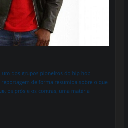
, um dos grupos pioneiros do hip hop
 reportagem de forma resumida sobre o que
e,
os prós e os contras, uma matéria