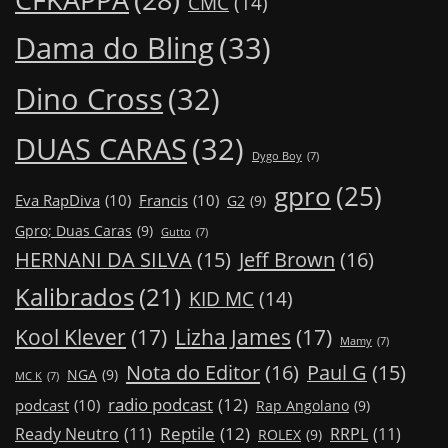
CMC
(14)
Dama do Bling
(33)
Dino Cross
(32)
DUAS CARAS
(32)
Dygo Boy
(7)
gpro
(25)
Eva RapDiva
(10)
Francis
(10)
G2
(9)
Gpro; Duas Caras
(9)
Gutto
(7)
Jeff Brown
(16)
HERNANI DA SILVA
(15)
Kalibrados
(21)
KID MC
(14)
Kool Klever
(17)
Lizha James
(17)
Mamy
(7)
Nota do Editor
(16)
Paul G
(15)
NGA
(9)
MC K
(7)
radio podcast
(12)
podcast
(10)
Rap Angolano
(9)
Reptile
(12)
Ready Neutro
(11)
RRPL
(11)
ROLEX
(9)