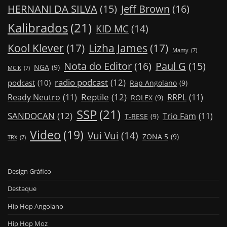
Jeff Brown
(16)
HERNANI DA SILVA
(15)
Kalibrados
(21)
KID MC
(14)
Kool Klever
(17)
Lizha James
(17)
Mamy
(7)
Nota do Editor
(16)
Paul G
(15)
NGA
(9)
MC K
(7)
radio podcast
(12)
podcast
(10)
Rap Angolano
(9)
Reptile
(12)
Ready Neutro
(11)
RRPL
(11)
ROLEX
(9)
SSP
(21)
SANDOCAN
(12)
Trio Fam
(11)
T-RESE
(9)
Video
(19)
Vui Vui
(14)
ZONA 5
(9)
TRX
(7)
Design Gráfico
Destaque
Hip Hop Angolano
Hip Hop Moz