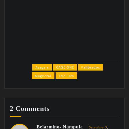
Azagaia
CAGE ONE
Kalibrados
Magnezia
Trio Fam
2 Comments
Belarmino- Nampula
Setembro 3,