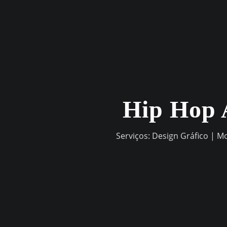
Skip
to
content
Hip Hop 
Serviços: Design Gráfico | M