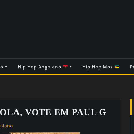
co
Hip Hop Angolano
Hip Hop Moz
P
OLA, VOTE EM PAUL G
golano