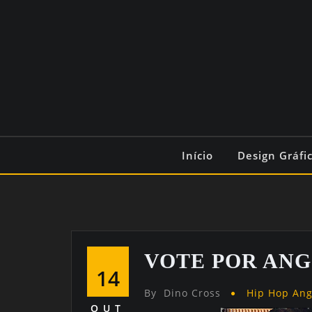
Início
Design Gráfi
VOTE POR ANG
14
By
Dino Cross
Hip Hop An
OUT