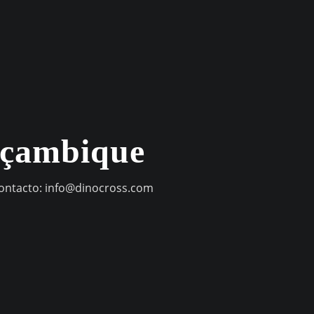
oçambique
contacto:
info@dinocross.com