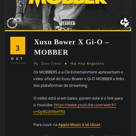
Xuxu Bower X Gi-O –
3
MOBBER
OUT
By
Dino Cross
Hip Hop Angolano
Os MOBBERS e a Cle Entertainment apresentam o
video oficial de Xuxu Bower x Gi-O MOBBER e links
das plataformas de streaming.
O video está ai em baixo, porem este é o link para
o Youtube:
https://www.youtube.com/watch?
v=GyBG3tWwPR0
Para ouvir na
Apple Music é só clicar
: