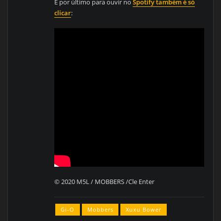
E por último para ouvir no
Spotify também é só
clicar
:
©️ 2020 M5L / MOBBERS /Cle Enter
Gi-O
Mobbers
Xuxu Bower