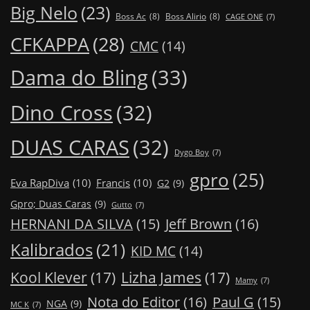
Big Nelo
(23)
Boss Ac
(8)
Boss Alirio
(8)
CAGE ONE
(7)
CFKAPPA
(28)
CMC
(14)
Dama do Bling
(33)
Dino Cross
(32)
DUAS CARAS
(32)
Dygo Boy
(7)
gpro
(25)
Eva RapDiva
(10)
Francis
(10)
G2
(9)
Gpro; Duas Caras
(9)
Gutto
(7)
Jeff Brown
(16)
HERNANI DA SILVA
(15)
Kalibrados
(21)
KID MC
(14)
Kool Klever
(17)
Lizha James
(17)
Mamy
(7)
Nota do Editor
(16)
Paul G
(15)
NGA
(9)
MC K
(7)