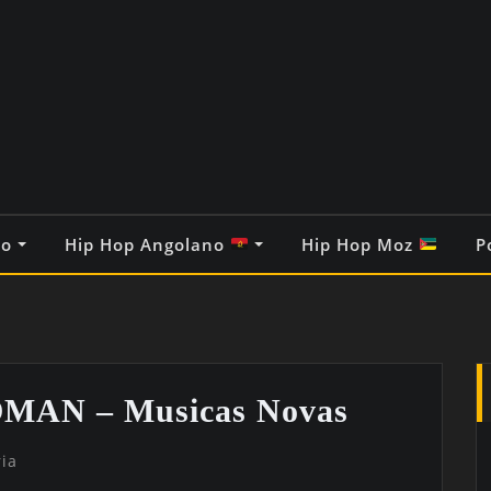
co
Hip Hop Angolano
Hip Hop Moz
P
AN – Musicas Novas
ia