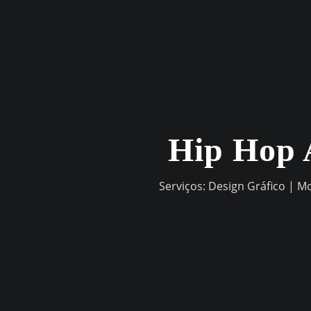
Skip
to
content
Hip Hop 
Serviços: Design Gráfico | M