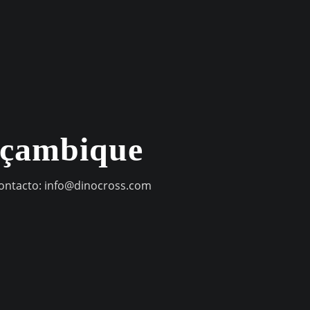
oçambique
contacto:
info@dinocross.com