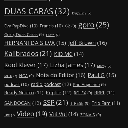
DUAS CARAS
(32)
Dygo Boy
(7)
gpro
(25)
Eva RapDiva
(10)
Francis
(10)
G2
(9)
Gpro; Duas Caras
(9)
Gutto
(7)
Jeff Brown
(16)
HERNANI DA SILVA
(15)
Kalibrados
(21)
KID MC
(14)
Kool Klever
(17)
Lizha James
(17)
Mamy
(7)
Nota do Editor
(16)
Paul G
(15)
NGA
(9)
MC K
(7)
radio podcast
(12)
podcast
(10)
Rap Angolano
(9)
Reptile
(12)
Ready Neutro
(11)
RRPL
(11)
ROLEX
(9)
SSP
(21)
SANDOCAN
(12)
Trio Fam
(11)
T-RESE
(9)
Video
(19)
Vui Vui
(14)
ZONA 5
(9)
TRX
(7)