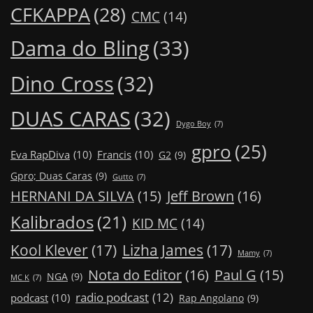
CFKAPPA
(28)
CMC
(14)
Dama do Bling
(33)
Dino Cross
(32)
DUAS CARAS
(32)
Dygo Boy
(7)
gpro
(25)
Eva RapDiva
(10)
Francis
(10)
G2
(9)
Gpro; Duas Caras
(9)
Gutto
(7)
Jeff Brown
(16)
HERNANI DA SILVA
(15)
Kalibrados
(21)
KID MC
(14)
Kool Klever
(17)
Lizha James
(17)
Mamy
(7)
Nota do Editor
(16)
Paul G
(15)
NGA
(9)
MC K
(7)
radio podcast
(12)
podcast
(10)
Rap Angolano
(9)