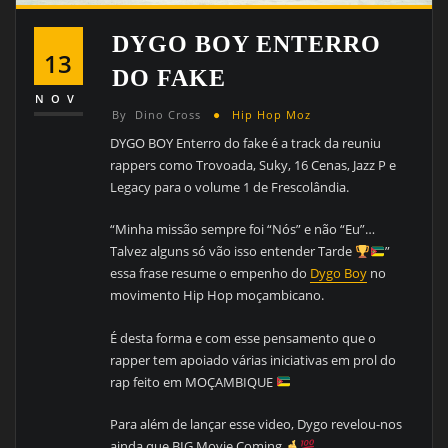
DYGO BOY ENTERRO
13
DO FAKE
NOV
By
Dino Cross
Hip Hop Moz
DYGO BOY Enterro do fake é a track da reuniu
rappers como Trovoada, Suky, 16 Cenas, Jazz P e
Legacy para o volume 1 de Frescolândia.
“Minha missão sempre foi “Nós” e não “Eu”…
Talvez alguns só vão isso entender Tarde
”
essa frase resume o empenho do
Dygo Boy
no
movimento Hip Hop moçambicano.
É desta forma e com esse pensamento que o
rapper tem apoiado várias iniciativas em prol do
rap feito em MOÇAMBIQUE
Para além de lançar esse video, Dygo revelou-nos
ainda que BIG Movie Coming