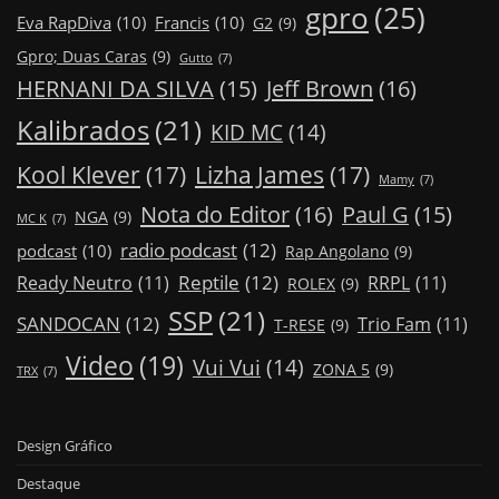
gpro
(25)
Eva RapDiva
(10)
Francis
(10)
G2
(9)
Gpro; Duas Caras
(9)
Gutto
(7)
Jeff Brown
(16)
HERNANI DA SILVA
(15)
Kalibrados
(21)
KID MC
(14)
Kool Klever
(17)
Lizha James
(17)
Mamy
(7)
Nota do Editor
(16)
Paul G
(15)
NGA
(9)
MC K
(7)
radio podcast
(12)
podcast
(10)
Rap Angolano
(9)
Reptile
(12)
Ready Neutro
(11)
RRPL
(11)
ROLEX
(9)
SSP
(21)
SANDOCAN
(12)
Trio Fam
(11)
T-RESE
(9)
Video
(19)
Vui Vui
(14)
ZONA 5
(9)
TRX
(7)
Design Gráfico
Destaque