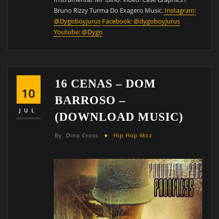
Bruno Rizzy Turma Do Exagero Music.
Instagram:
@Dygoboyjurus
Facebook: @dygoboyjurus
Youtube: @Dygo
16 CENAS – DOM
10
BARROSO –
JUL
(DOWNLOAD MUSIC)
By
Dino Cross
Hip Hop Moz