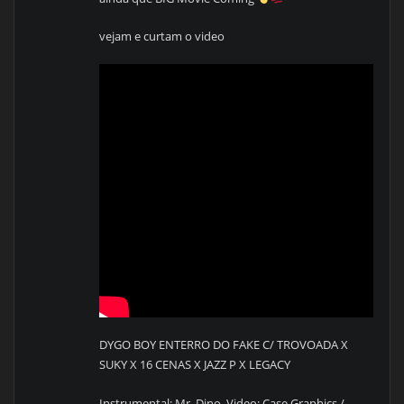
vejam e curtam o video
DYGO BOY ENTERRO DO FAKE C/ TROVOADA X
SUKY X 16 CENAS X JAZZ P X LEGACY
Instrumental: Mr .Dino. Video: Case Graphics /