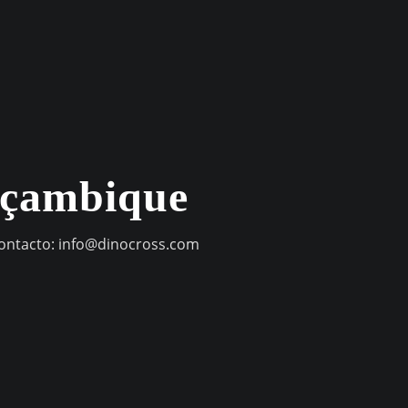
oçambique
contacto:
info@dinocross.com