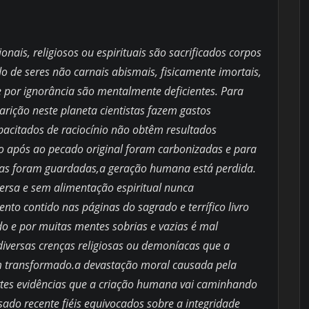
onais, religiosos ou espirituais são sacrificados corpos
o de seres não carnais abismais, fisicamente imortais,
ue por ignorância são mentalmente deficientes. Para
rição neste planeta cientistas fazem gastos
acitados de raciocínio não obtêm resultados
o após ao pecado original foram carbonizadas e para
nzas foram guardadas,a geração humana está perdida.
rsa e sem alimentação espiritual nunca
nto contido nas páginas do sagrado e terrífico livro
ado e por muitas mentes sobrias e vazias é mal
diversas crenças religiosas ou demoníacas que a
 transformado.a devastação moral causada pela
fortes evidências que a criação humana vai caminhando
do recente fiéis equivocados sobre a integridade