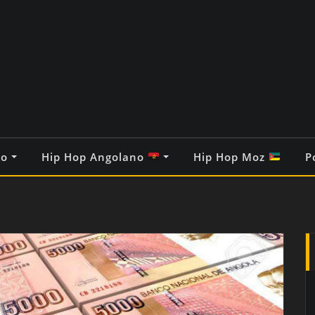
co
Hip Hop Angolano
Hip Hop Moz
P