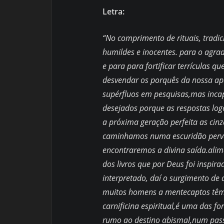
Letra:
“No comprimento de rituais, tradici
humildes e inocentes. para o agrad
e para para fortificar terrículas q
desvendar os porquês da nossa apa
supérfluos em pesquisas,mas incap
desejados porque as respostas log
a próxima geração perfeita as ci
caminhamos numa escuridão perve
encontraremos a divina saída.alime
dos livros que por Deus foi inspir
interpretado, daí o surgimento de 
muitos homens a mentecaptos têm
carnificina espiritual,é uma das 
rumo ao destino abismal,num passa