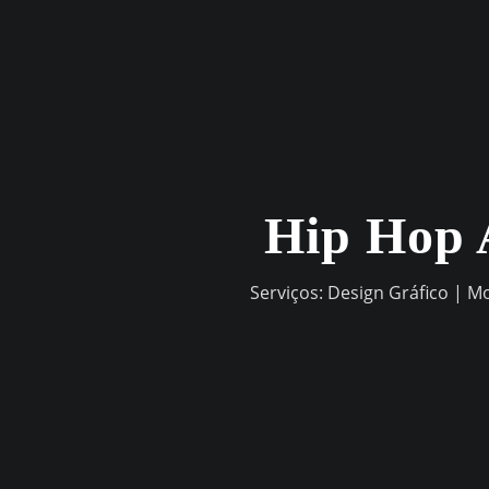
Skip
to
content
Hip Hop 
Serviços: Design Gráfico | M