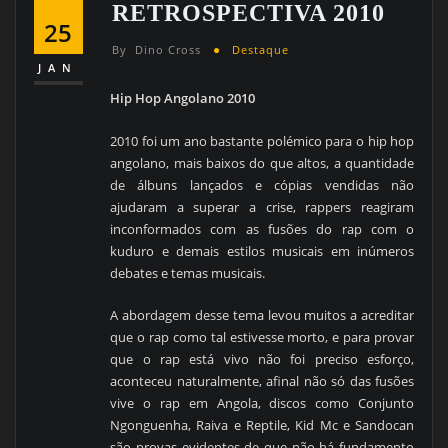
RETROSPECTIVA 2010
25
By
Dino Cross
Destaque
JAN
Hip Hop Angolano 2010
2010 foi um ano bastante polémico para o hip hop
angolano, mais baixos do que altos, a quantidade
de álbuns lançados e cópias vendidas não
ajudaram a superar a crise, rappers reagiram
inconformados com as fusões do rap com o
kuduro e demais estilos musicais em inúmeros
debates e temas musicais.
A abordagem desse tema levou muitos a acreditar
que o rap como tal estivesse morto, e para provar
que o rap está vivo não foi preciso esforço,
aconteceu naturalmente, afinal não só das fusões
vive o rap em Angola, discos como Conjunto
Ngonguenha, Raiva e Reptile, Kid Mc e Sandocan
são provas evidentes de que não há fundamento