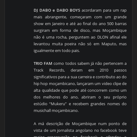
DJ DABO e DABO BOYS
acordaram para um rap
mais abrangente, começaram com um grande
show em Janeiro e até ao final do ano 500 barras
surgiram em forma de disco, mas Moçambique
não é uma rocha, perguntem ao DLON afinal ele
levantou muita poeira não só em Maputo, mas
igualmente em todo pais.
TRIO FAM
como todos sabem já não pertencem a
Track Records, deram em 2010 passos
significativos para a sua carreira e contributo ao do
hip hop moçambicano, lançaram um video clipe de
alta qualidade que pode até concorrem como um
dos melhores do ano, abriram o seu próprio
estúdio “Mukeru” e recebem grandes nomes do
musichall moçambicano.
A má descrição de Moçambique num ponto de
vista de um jornalista angolano no facebook teve
maior repercussão no facebook e ofendeu o