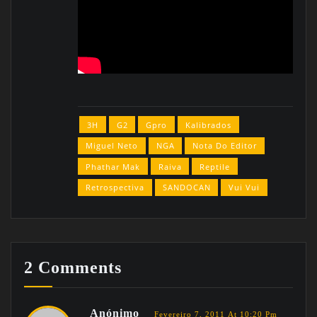
3H
G2
Gpro
Kalibrados
Miguel Neto
NGA
Nota Do Editor
Phathar Mak
Raiva
Reptile
Retrospectiva
SANDOCAN
Vui Vui
2 Comments
Anónimo
Fevereiro 7, 2011 At 10:20 Pm