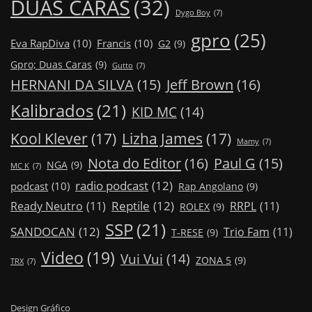
DUAS CARAS
(32)
Dygo Boy
(7)
gpro
(25)
Eva RapDiva
(10)
Francis
(10)
G2
(9)
Gpro; Duas Caras
(9)
Gutto
(7)
Jeff Brown
(16)
HERNANI DA SILVA
(15)
Kalibrados
(21)
KID MC
(14)
Kool Klever
(17)
Lizha James
(17)
Mamy
(7)
Nota do Editor
(16)
Paul G
(15)
NGA
(9)
MC K
(7)
radio podcast
(12)
podcast
(10)
Rap Angolano
(9)
Reptile
(12)
Ready Neutro
(11)
RRPL
(11)
ROLEX
(9)
SSP
(21)
SANDOCAN
(12)
Trio Fam
(11)
T-RESE
(9)
Video
(19)
Vui Vui
(14)
ZONA 5
(9)
TRX
(7)
Design Gráfico