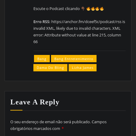
Escute o Podcast clicando
Erro RSS:
https://anchor.fm/dceef5c/podcast/rss is
invalid XML, likely due to invalid characters. XML
error: Attribute without value at line 215, column
66
Bang
Bang Entretenimento
Dama Do Bling
Lizha James
Leave A Reply
O seu endereço de email não será publicado.
Campos
obrigatórios marcados com
*