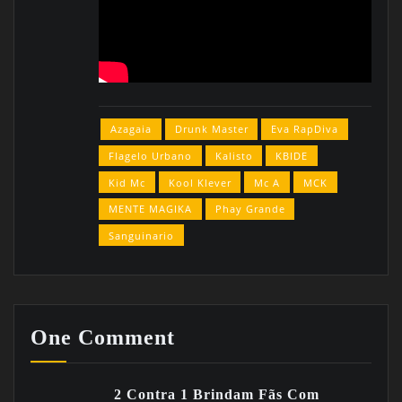
Azagaia
Drunk Master
Eva RapDiva
Flagelo Urbano
Kalisto
KBIDE
Kid Mc
Kool Klever
Mc A
MCK
MENTE MAGIKA
Phay Grande
Sanguinario
One Comment
2 Contra 1 Brindam Fãs Com