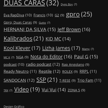
DUAS CARAS
(32)
Dygo Boy
(7)
gpro
(25)
Eva RapDiva
(10)
Francis
(10)
G2
(9)
Gpro; Duas Caras
(9)
Gutto
(7)
Jeff Brown
(16)
HERNANI DA SILVA
(15)
Kalibrados
(21)
KID MC
(14)
Kool Klever
(17)
Lizha James
(17)
Mamy
(7)
Nota do Editor
(16)
Paul G
(15)
NGA
(9)
MC K
(7)
radio podcast
(12)
podcast
(10)
Rap Angolano
(9)
Reptile
(12)
Ready Neutro
(11)
RRPL
(11)
ROLEX
(9)
SSP
(21)
SANDOCAN
(12)
Trio Fam
(11)
T-RESE
(9)
Video
(19)
Vui Vui
(14)
ZONA 5
(9)
TRX
(7)
Design Gráfico