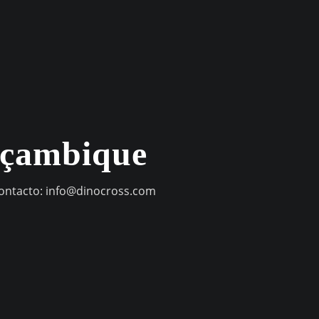
oçambique
contacto:
info@dinocross.com