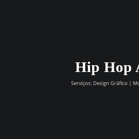
Skip
to
content
Hip Hop 
Serviços: Design Gráfico | M