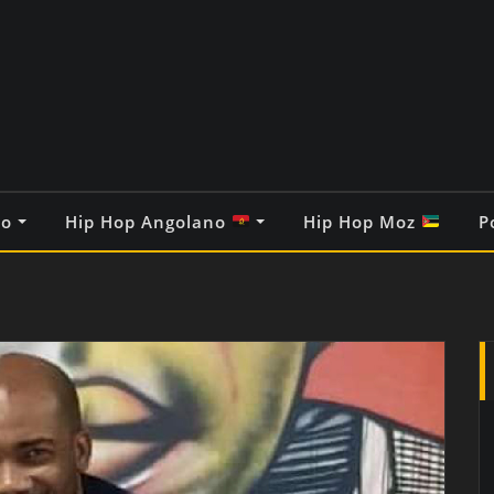
co
Hip Hop Angolano
Hip Hop Moz
P