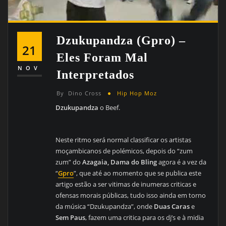
Dzukupandza (Gpro) –
21
Eles Foram Mal
NOV
Interpretados
By
Dino Cross
Hip Hop Moz
Dzukupandza
o Beef.
Neste ritmo será normal classificar os artistas
moçambicanos de polémicos, depois do “zum
zum” do
Azagaia, Dama do Bling
agora é a vez da
“
Gpro
”, que até ao momento que se publica este
artigo estão a ser vitimas de inumeras criticas e
ofensas morais públicas, tudo isso ainda em torno
da música “Dzukupandza”, onde
Duas Caras
e
Sem Paus
, fazem uma critica para os dj’s e à midia