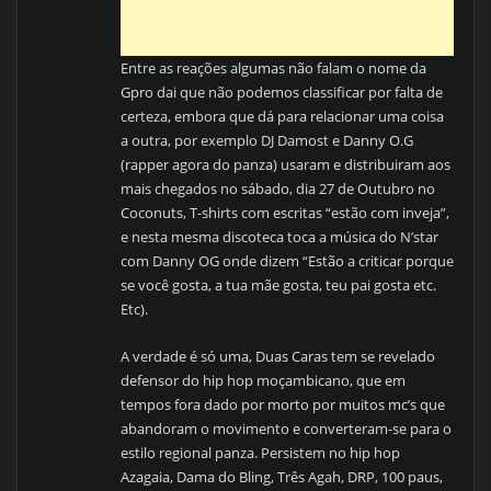
Entre as reações algumas não falam o nome da
Gpro dai que não podemos classificar por falta de
certeza, embora que dá para relacionar uma coisa
a outra, por exemplo DJ Damost e Danny O.G
(rapper agora do panza) usaram e distribuiram aos
mais chegados no sábado, dia 27 de Outubro no
Coconuts, T-shirts com escritas “estão com inveja”,
e nesta mesma discoteca toca a música do N’star
com Danny OG onde dizem “Estão a criticar porque
se você gosta, a tua mãe gosta, teu pai gosta etc.
Etc).
A verdade é só uma, Duas Caras tem se revelado
defensor do hip hop moçambicano, que em
tempos fora dado por morto por muitos mc’s que
abandoram o movimento e converteram-se para o
estilo regional panza. Persistem no hip hop
Azagaia, Dama do Bling, Três Agah, DRP, 100 paus,