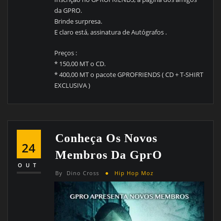
da GPRO.
Brinde surpresa.
E claro está, assinatura de Autógrafos .
Preços :
* 150,00 MT o CD.
* 400,00 MT o pacote GPROFRIENDS ( CD + T-SHIRT
EXCLUSIVA )
Conheça Os Novos
24
Membros Da GprO
OUT
By
Dino Cross
Hip Hop Moz