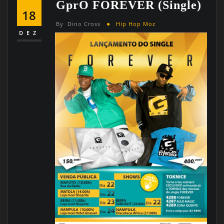
GprO FOREVER (Single)
18
By
Dino Cross
Hip Hop Moz
DEZ