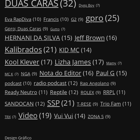
DUAS CARAS
(32)
Dygo Boy
(7)
gpro
(25)
Eva RapDiva
(10)
Francis
(10)
G2
(9)
Gpro; Duas Caras
(9)
Gutto
(7)
Jeff Brown
(16)
HERNANI DA SILVA
(15)
Kalibrados
(21)
KID MC
(14)
Kool Klever
(17)
Lizha James
(17)
Mamy
(7)
Nota do Editor
(16)
Paul G
(15)
NGA
(9)
MC K
(7)
radio podcast
(12)
podcast
(10)
Rap Angolano
(9)
Reptile
(12)
Ready Neutro
(11)
RRPL
(11)
ROLEX
(9)
SSP
(21)
SANDOCAN
(12)
Trio Fam
(11)
T-RESE
(9)
Video
(19)
Vui Vui
(14)
ZONA 5
(9)
TRX
(7)
Design Gráfico