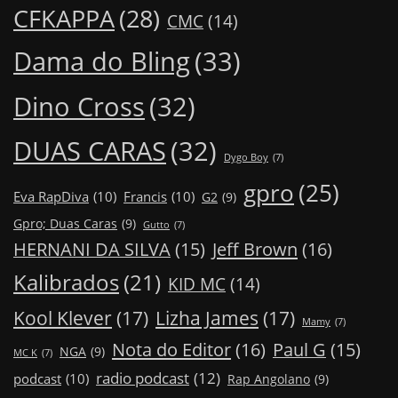
CFKAPPA
(28)
CMC
(14)
Dama do Bling
(33)
Dino Cross
(32)
DUAS CARAS
(32)
Dygo Boy
(7)
gpro
(25)
Eva RapDiva
(10)
Francis
(10)
G2
(9)
Gpro; Duas Caras
(9)
Gutto
(7)
Jeff Brown
(16)
HERNANI DA SILVA
(15)
Kalibrados
(21)
KID MC
(14)
Kool Klever
(17)
Lizha James
(17)
Mamy
(7)
Nota do Editor
(16)
Paul G
(15)
NGA
(9)
MC K
(7)
radio podcast
(12)
podcast
(10)
Rap Angolano
(9)