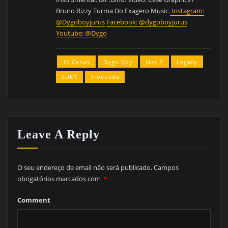
Bruno Rizzy Turma Do Exagero Music.
Instagram:
@Dygoboyjurus
Facebook: @dygoboyjurus
Youtube: @Dygo
16 Cenas
Dygo Boy
Jazz P
Legacy
SUKY
Trovoada
Leave A Reply
O seu endereço de email não será publicado.
Campos
obrigatórios marcados com
*
Comment