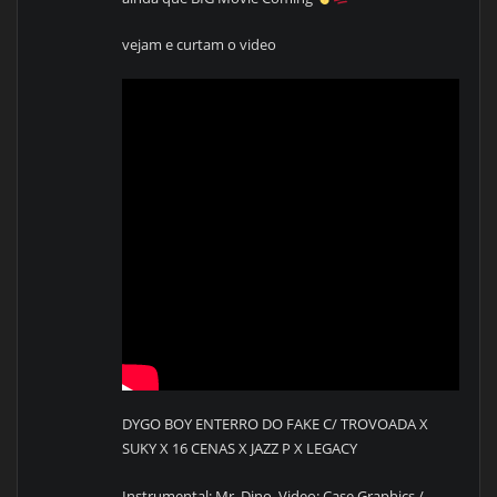
vejam e curtam o video
DYGO BOY ENTERRO DO FAKE C/ TROVOADA X
SUKY X 16 CENAS X JAZZ P X LEGACY
Instrumental: Mr .Dino. Video: Case Graphics /