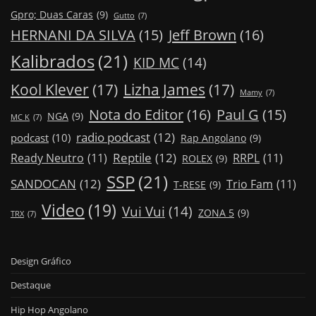
Gpro; Duas Caras
(9)
Gutto
(7)
Jeff Brown
(16)
HERNANI DA SILVA
(15)
Kalibrados
(21)
KID MC
(14)
Kool Klever
(17)
Lizha James
(17)
Mamy
(7)
Nota do Editor
(16)
Paul G
(15)
NGA
(9)
MC K
(7)
radio podcast
(12)
podcast
(10)
Rap Angolano
(9)
Reptile
(12)
Ready Neutro
(11)
RRPL
(11)
ROLEX
(9)
SSP
(21)
SANDOCAN
(12)
Trio Fam
(11)
T-RESE
(9)
Video
(19)
Vui Vui
(14)
ZONA 5
(9)
TRX
(7)
Design Gráfico
Destaque
Hip Hop Angolano