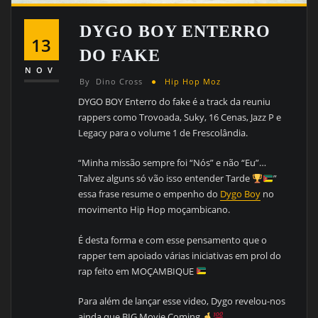
DYGO BOY ENTERRO
13
DO FAKE
NOV
By
Dino Cross
Hip Hop Moz
DYGO BOY Enterro do fake é a track da reuniu
rappers como Trovoada, Suky, 16 Cenas, Jazz P e
Legacy para o volume 1 de Frescolândia.
“Minha missão sempre foi “Nós” e não “Eu”…
Talvez alguns só vão isso entender Tarde
”
essa frase resume o empenho do
Dygo Boy
no
movimento Hip Hop moçambicano.
É desta forma e com esse pensamento que o
rapper tem apoiado várias iniciativas em prol do
rap feito em MOÇAMBIQUE
Para além de lançar esse video, Dygo revelou-nos
ainda que BIG Movie Coming