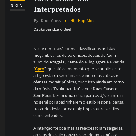
NOV
Interpretados
By
Dino Cross
Hip Hop Moz
Dzukupandza
o Beef.
Neste ritmo será normal classificar os artistas
moçambicanos de polémicos, depois do “zum
zum” do
Azagaia, Dama do Bling
agora é a vez da
“
Gpro
”, que até ao momento que se publica este
artigo estão a ser vitimas de inumeras criticas e
ofensas morais públicas, tudo isso ainda em torno
da música “Dzukupandza”, onde
Duas Caras
e
Sem Paus
, fazem uma critica para os dj’s e à midia
no geral por apadrinharem o estilo regional panza,
tratando desta forma o hip hop e outros estilos
como enteados.
A intenção foi boa mas as reações foram salgadas,
artistas do estilo panza responderam a música