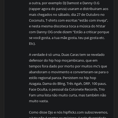
a outra, por exemplo DJ Damost e Danny O.G
(rapper agora do panza) usaram e distribuiram aos
mais chegados no sábado, dia 27 de Outubro no
Coconuts, T-shirts com escritas “estão com inveja”,
e nesta mesma discoteca toca a música do N’star
com Danny OG onde dizem “Estão a criticar porque
se você gosta, a tua mãe gosta, teu pai gosta etc.
Etc).
A verdade é só uma, Duas Caras tem se revelado
defensor do hip hop moçambicano, que em
tempos fora dado por morto por muitos mc’s que
abandoram o movimento e converteram-se para o
estilo regional panza. Persistem no hip hop
Azagaia, Dama do Bling, Três Agah, DRP, 100 paus,
Face Oculta, o pessoal da Cotonete Records, Trio
Fam uma lista não muito curta, mas também não
muito vasta.
Como disse Djo e nós hipflickz.com subscrevemos,
a luta não é contra os músicos, é pela diversidade