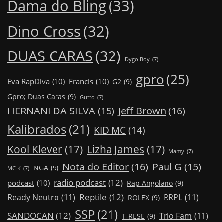
Dama do Bling
(33)
Dino Cross
(32)
DUAS CARAS
(32)
Dygo Boy
(7)
gpro
(25)
Eva RapDiva
(10)
Francis
(10)
G2
(9)
Gpro; Duas Caras
(9)
Gutto
(7)
Jeff Brown
(16)
HERNANI DA SILVA
(15)
Kalibrados
(21)
KID MC
(14)
Kool Klever
(17)
Lizha James
(17)
Mamy
(7)
Nota do Editor
(16)
Paul G
(15)
NGA
(9)
MC K
(7)
radio podcast
(12)
podcast
(10)
Rap Angolano
(9)
Reptile
(12)
Ready Neutro
(11)
RRPL
(11)
ROLEX
(9)
SSP
(21)
SANDOCAN
(12)
Trio Fam
(11)
T-RESE
(9)