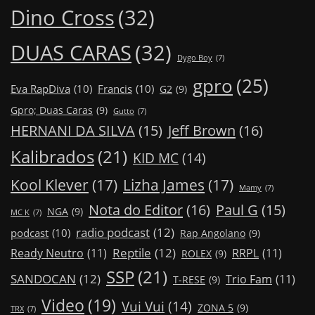
Dino Cross
(32)
DUAS CARAS
(32)
Dygo Boy
(7)
gpro
(25)
Eva RapDiva
(10)
Francis
(10)
G2
(9)
Gpro; Duas Caras
(9)
Gutto
(7)
Jeff Brown
(16)
HERNANI DA SILVA
(15)
Kalibrados
(21)
KID MC
(14)
Kool Klever
(17)
Lizha James
(17)
Mamy
(7)
Nota do Editor
(16)
Paul G
(15)
NGA
(9)
MC K
(7)
radio podcast
(12)
podcast
(10)
Rap Angolano
(9)
Reptile
(12)
Ready Neutro
(11)
RRPL
(11)
ROLEX
(9)
SSP
(21)
SANDOCAN
(12)
Trio Fam
(11)
T-RESE
(9)
Video
(19)
Vui Vui
(14)
ZONA 5
(9)
TRX
(7)