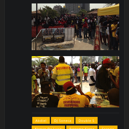
Abdiel
DJ Soneca
Double S
Elenco De Luxo
Extremo Signo
Francis