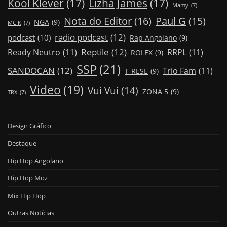
Kool Klever
(17)
Lizha James
(17)
Mamy
(7)
Nota do Editor
(16)
Paul G
(15)
NGA
(9)
MC K
(7)
radio podcast
(12)
podcast
(10)
Rap Angolano
(9)
Reptile
(12)
Ready Neutro
(11)
RRPL
(11)
ROLEX
(9)
SSP
(21)
SANDOCAN
(12)
Trio Fam
(11)
T-RESE
(9)
Video
(19)
Vui Vui
(14)
ZONA 5
(9)
TRX
(7)
Design Gráfico
Destaque
Hip Hop Angolano
Hip Hop Moz
Mix Hip Hop
Outras Notícias