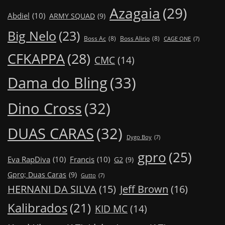
Azagaia
(29)
Abdiel
(10)
ARMY SQUAD
(9)
Big Nelo
(23)
Boss Ac
(8)
Boss Alirio
(8)
CAGE ONE
(7)
CFKAPPA
(28)
CMC
(14)
Dama do Bling
(33)
Dino Cross
(32)
DUAS CARAS
(32)
Dygo Boy
(7)
gpro
(25)
Eva RapDiva
(10)
Francis
(10)
G2
(9)
Gpro; Duas Caras
(9)
Gutto
(7)
Jeff Brown
(16)
HERNANI DA SILVA
(15)
Kalibrados
(21)
KID MC
(14)