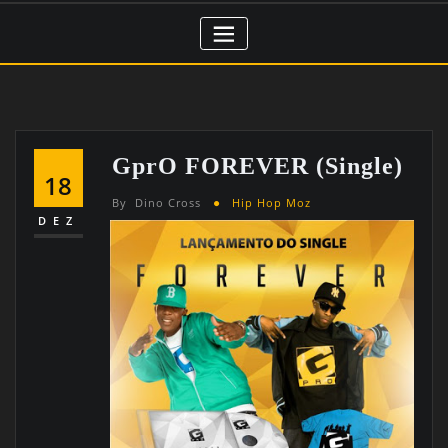
GprO FOREVER (Single)
18
By
Dino Cross
Hip Hop Moz
DEZ