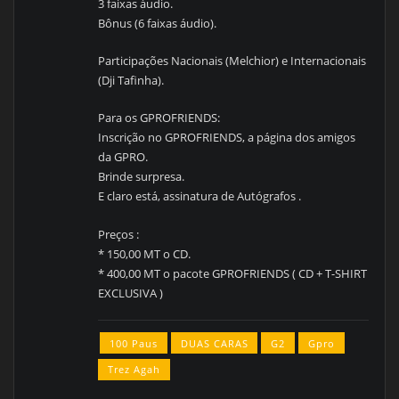
3 faixas áudio.
Bônus (6 faixas áudio).
Participações Nacionais (Melchior) e Internacionais
(Dji Tafinha).
Para os GPROFRIENDS:
Inscrição no GPROFRIENDS, a página dos amigos
da GPRO.
Brinde surpresa.
E claro está, assinatura de Autógrafos .
Preços :
* 150,00 MT o CD.
* 400,00 MT o pacote GPROFRIENDS ( CD + T-SHIRT
EXCLUSIVA )
100 Paus
DUAS CARAS
G2
Gpro
Trez Agah