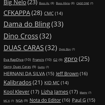
Big Nelo
(23)
Boss Ac
(8)
Boss Alirio
(8)
CAGE ONE
(7)
CFKAPPA
(28)
CMC
(14)
Dama do Bling
(33)
Dino Cross
(32)
DUAS CARAS
(32)
Dygo Boy
(7)
gpro
(25)
Eva RapDiva
(10)
Francis
(10)
G2
(9)
Gpro; Duas Caras
(9)
Gutto
(7)
Jeff Brown
(16)
HERNANI DA SILVA
(15)
Kalibrados
(21)
KID MC
(14)
Kool Klever
(17)
Lizha James
(17)
Mamy
(7)
Nota do Editor
(16)
Paul G
(15)
NGA
(9)
MC K
(7)