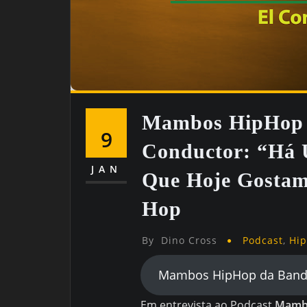
Mambos HipHop 
9
Conductor: “Há 
JAN
Que Hoje Gostam
Hop
By
Dino Cross
Podcast
,
Hi
Mambos HipHop da Band
Em entrevista ao Podcast
Mambo