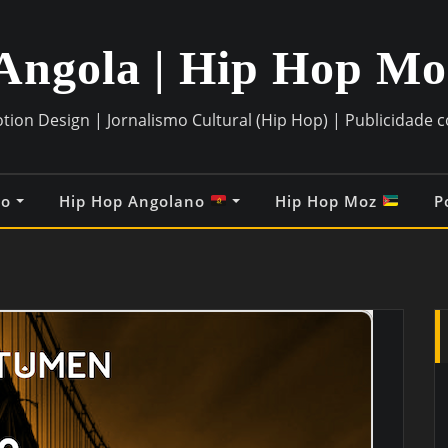
Angola | Hip Hop M
otion Design | Jornalismo Cultural (Hip Hop) | Publicidade 
co
Hip Hop Angolano
Hip Hop Moz
P