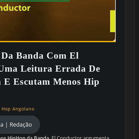
Da Banda Com El
Uma Leitura Errada De
 E Escutam Menos Hip
p Hop Angolano
a | Redação
s HipHop da Banda
, El Conductor argumenta