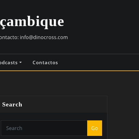
oçambique
contacto:
info@dinocross.com
odcasts
Contactos
Search
Go