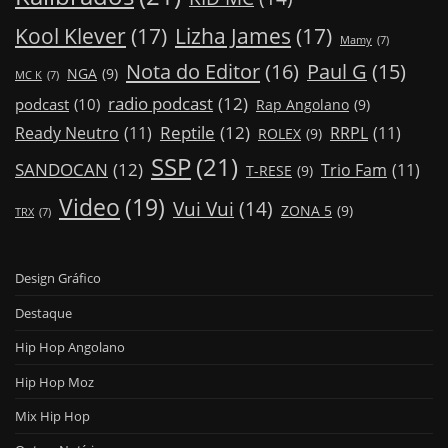
Kool Klever
(17)
Lizha James
(17)
Mamy
(7)
Nota do Editor
(16)
Paul G
(15)
NGA
(9)
MC K
(7)
radio podcast
(12)
podcast
(10)
Rap Angolano
(9)
Reptile
(12)
Ready Neutro
(11)
RRPL
(11)
ROLEX
(9)
SSP
(21)
SANDOCAN
(12)
Trio Fam
(11)
T-RESE
(9)
Video
(19)
Vui Vui
(14)
ZONA 5
(9)
TRX
(7)
Design Gráfico
Destaque
Hip Hop Angolano
Hip Hop Moz
Mix Hip Hop