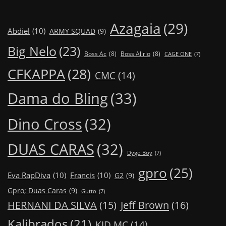
Azagaia
(29)
Abdiel
(10)
ARMY SQUAD
(9)
Big Nelo
(23)
Boss Ac
(8)
Boss Alirio
(8)
CAGE ONE
(7)
CFKAPPA
(28)
CMC
(14)
Dama do Bling
(33)
Dino Cross
(32)
DUAS CARAS
(32)
Dygo Boy
(7)
gpro
(25)
Eva RapDiva
(10)
Francis
(10)
G2
(9)
Gpro; Duas Caras
(9)
Gutto
(7)
Jeff Brown
(16)
HERNANI DA SILVA
(15)
Kalibrados
(21)
KID MC
(14)