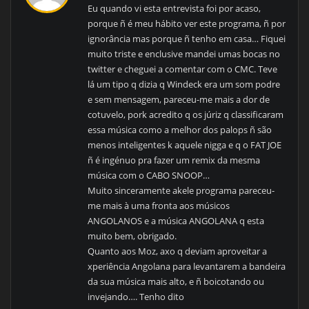
Eu quando vi esta entrevista foi por acaso,
porque ñ é meu hábito ver este programa, ñ por
ignorância mas porque ñ tenho em casa… Fiquei
muito triste e enclusive mandei umas bocas no
twitter e cheguei a comentar com o CMC. Teve
lá um tipo q dizia q Windeck era um som podre
e sem mensagem, pareceu-me mais a dor de
cotuvelo, pork acredito q os júriz q classificaram
essa música como a melhor dos palops ñ são
menos inteligentes k aquele nigga e q o FAT JOE
ñ é ingénuo pra fazer um remix da mesma
música com o CABO SNOOP…
Muito sinceramente akele programa pareceu-
me mais à uma fronta aos músicos
ANGOLANOS e a música ANGOLANA q esta
muito bem, obrigado.
Quanto aos Moz, axo q deviam aproveitar a
xperiência Angolana para levantarem a bandeira
da sua música mais alto, e ñ boicotando ou
invejando…. Tenho dito