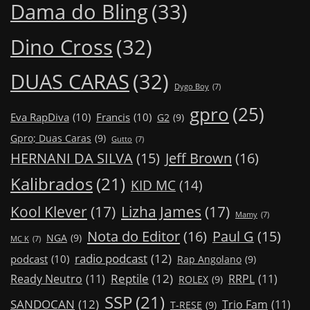
Dama do Bling
(33)
Dino Cross
(32)
DUAS CARAS
(32)
Dygo Boy
(7)
gpro
(25)
Eva RapDiva
(10)
Francis
(10)
G2
(9)
Gpro; Duas Caras
(9)
Gutto
(7)
Jeff Brown
(16)
HERNANI DA SILVA
(15)
Kalibrados
(21)
KID MC
(14)
Kool Klever
(17)
Lizha James
(17)
Mamy
(7)
Nota do Editor
(16)
Paul G
(15)
NGA
(9)
MC K
(7)
radio podcast
(12)
podcast
(10)
Rap Angolano
(9)
Reptile
(12)
Ready Neutro
(11)
RRPL
(11)
ROLEX
(9)
SSP
(21)
SANDOCAN
(12)
Trio Fam
(11)
T-RESE
(9)