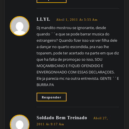
LLYL
Abril 1, 2011 At 5:55 Am
Dj mandito mostrou-se ignorante, desde
quando ´´e que se pode barrar musica do
estrangeiro? Quando fizer isso vai ver filha dele
a dançar no quarto escondida, pra nao lhe
toparem, pode ter acertado na parte em que diz
que ha falta de promoçao so isso, SOU
MOÇAMBICANO E FIQUEI OFENDIDO E
ENVERGONHADO COM ESSAS DECLARAÇOES.
Ele ja parecia mc na outra entrevista. GENTE ´´E
BURRA PA
Responder
Soldado Bem Treinado
Abril 27,
2011 At 9:17 Am