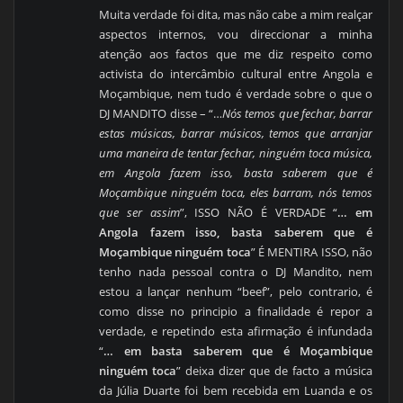
Muita verdade foi dita, mas não cabe a mim realçar
aspectos internos, vou direccionar a minha
atenção aos factos que me diz respeito como
activista do intercâmbio cultural entre Angola e
Moçambique, nem tudo é verdade sobre o que o
DJ MANDITO disse – “…
Nós temos que fechar, barrar
estas músicas, barrar músicos, temos que arranjar
uma maneira de tentar fechar, ninguém toca música,
em Angola fazem isso, basta saberem que é
Moçambique ninguém toca, eles barram, nós temos
que ser assim
”, ISSO NÃO É VERDADE “
… em
Angola fazem isso, basta saberem que é
Moçambique ninguém toca
” É MENTIRA ISSO, não
tenho nada pessoal contra o DJ Mandito, nem
estou a lançar nenhum “beef”, pelo contrario, é
como disse no principio a finalidade é repor a
verdade, e repetindo esta afirmação é infundada
“
… em basta saberem que é Moçambique
ninguém toca
” deixa dizer que de facto a música
da Júlia Duarte foi bem recebida em Luanda e os