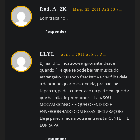
Rod. A. 2K
Março 23, 2011 At 2:53 Pm
Bom trabalho…
Responder
LLYL
Abril 1, 2011 At 5:55 Am
Dj mandito mostrou-se ignorante, desde
quando ´´e que se pode barrar musica do
estrangeiro? Quando fizer isso vai ver filha dele
a dançar no quarto escondida, pra nao lhe
toparem, pode ter acertado na parte em que diz
que ha falta de promoçao so isso, SOU
MOÇAMBICANO E FIQUEI OFENDIDO E
ENVERGONHADO COM ESSAS DECLARAÇOES.
Ele ja parecia mc na outra entrevista. GENTE ´´E
BURRA PA
Responder