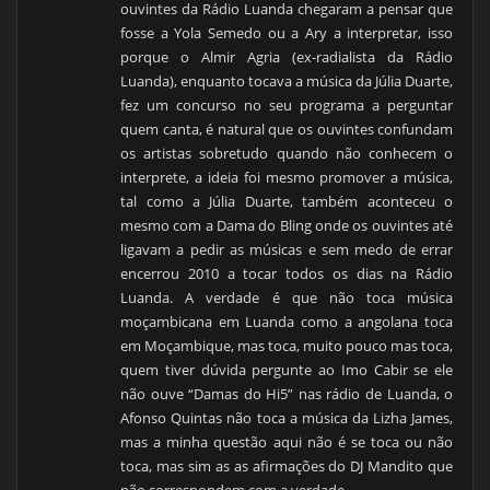
ouvintes da Rádio Luanda chegaram a pensar que
fosse a Yola Semedo ou a Ary a interpretar, isso
porque o Almir Agria (ex-radialista da Rádio
Luanda), enquanto tocava a música da Júlia Duarte,
fez um concurso no seu programa a perguntar
quem canta, é natural que os ouvintes confundam
os artistas sobretudo quando não conhecem o
interprete, a ideia foi mesmo promover a música,
tal como a Júlia Duarte, também aconteceu o
mesmo com a Dama do Bling onde os ouvintes até
ligavam a pedir as músicas e sem medo de errar
encerrou 2010 a tocar todos os dias na Rádio
Luanda. A verdade é que não toca música
moçambicana em Luanda como a angolana toca
em Moçambique, mas toca, muito pouco mas toca,
quem tiver dúvida pergunte ao Imo Cabir se ele
não ouve “Damas do Hi5” nas rádio de Luanda, o
Afonso Quintas não toca a música da Lizha James,
mas a minha questão aqui não é se toca ou não
toca, mas sim as as afirmações do DJ Mandito que