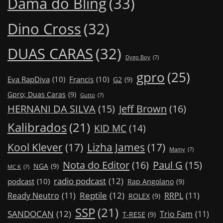
Dama do Bling
(33)
Dino Cross
(32)
DUAS CARAS
(32)
Dygo Boy
(7)
gpro
(25)
Eva RapDiva
(10)
Francis
(10)
G2
(9)
Gpro; Duas Caras
(9)
Gutto
(7)
Jeff Brown
(16)
HERNANI DA SILVA
(15)
Kalibrados
(21)
KID MC
(14)
Kool Klever
(17)
Lizha James
(17)
Mamy
(7)
Nota do Editor
(16)
Paul G
(15)
NGA
(9)
MC K
(7)
radio podcast
(12)
podcast
(10)
Rap Angolano
(9)
Reptile
(12)
Ready Neutro
(11)
RRPL
(11)
ROLEX
(9)
SSP
(21)
SANDOCAN
(12)
Trio Fam
(11)
T-RESE
(9)