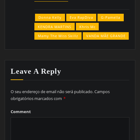
Donna Kelly
Eva RapDiva
G-Pamella
KENDRA MARTINS
Khris Mc
Mamy The Miss Skillz
VANDA MÃE GRANDE
Leave A Reply
O seu endereço de email não será publicado.
Campos
obrigatórios marcados com
*
Comment