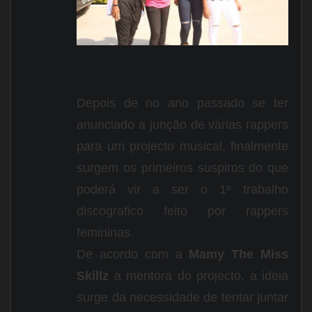
Depois de no ano passado se ter
anunciado a junção de várias rappers
para um projecto musical, finalmente
surgem os primeiros suspiros do que
poderá vir a ser o 1º trabalho
discografico feito por rappers
femininas.
De acordo com a
Mamy The Miss
Skillz
a mentora do projecto, a ideia
surge da necessidade de tentar juntar