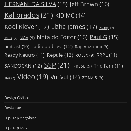
Jeff Brown
(16)
HERNANI DA SILVA
(15)
Kalibrados
(21)
KID MC
(14)
Kool Klever
(17)
Lizha James
(17)
Mamy
(7)
Nota do Editor
(16)
Paul G
(15)
NGA
(9)
MC K
(7)
radio podcast
(12)
podcast
(10)
Rap Angolano
(9)
Reptile
(12)
Ready Neutro
(11)
RRPL
(11)
ROLEX
(9)
SSP
(21)
SANDOCAN
(12)
Trio Fam
(11)
T-RESE
(9)
Video
(19)
Vui Vui
(14)
ZONA 5
(9)
TRX
(7)
Design Gráfico
Destaque
Hip Hop Angolano
Hip Hop Moz