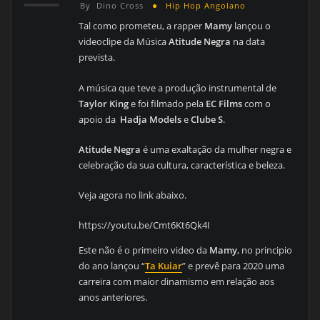
By
Dino Cross
Hip Hop Angolano
Tal como prometeu, a rapper
Mamy
lançou o
videoclipe da Música
Atitude Negra
na data
prevista.
A música que teve a produção instrumental de
Taylor King
e foi filmado pela
EC Films
com o
apoio da
Hadja Models
e
Clube S
.
Atitude Negra
é uma exaltação da mulher negra e
celebração da sua cultura, característica e beleza.
Veja agora no link abaixo.
https://youtu.be/Cmt6Kt6Qk4I
Este não é o primeiro video da
Mamy
, no principio
do ano lançou “
Ta Kuiar
” e prevê para 2020 uma
carreira com maior dinamismo em relação aos
anos anteriores.