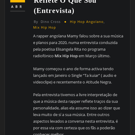
Reflete O Que Sou
ABR
(entrevista)
By
Dino Cross
Hip Hop Angolano
,
Mix Hip Hop
A rapper angolana Mamy falou sobre a sua música
e planos para 2020, numa entrevista conduzida
pela poetisa Elisangela Rita no programa
radiofónico
Mix Hip Hop
em Março último.
Mamy começou o ano de forma activa tendo
lançado em Janeiro o Single “Ta kuiar” ( audio e
videoclipe) e recentemente o Atitude Negra.
Pela entrevista tivemos a livre interpretação de
que a música desta rapper reflete traços da sua
personalidade, alias ela assume isso ao dizer que
leva muito de sí a sua música. Entre outros
aspectos levados a conversa nesta entrevista, é
por essa via com certeza que os fãs a poderão
conhecer melhor.