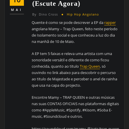
(escute Agora)
MAI
By
Dino Cross
Hip Hop Angolano
Quente é como se pode descrever a EP da
rapper
angolana Mamy – Trap Queen, feito neste período
de Isolamento social e que conheceu a luz do dia
na manhã de 10 de Maio.
A EP tem 5 faixas e releva uma artista com uma
sonoridade versátil e diferente de como ficou
conhecida, quanto ao titulo
Trap Queen
, só
ouvindo no link abaixo para descobrir o percurso
ao titulo de Majestade e perceber o anel de rainha
que usa na capa do projecto.
Encontre Mamy – TRAP QUEEN e outras músicas
nas suas CONTAS OFICIAIS nas plataformas digitais
como #AppleMusic, #Spotify, #Kisom, #Soba E-
music, #Soundcloud e outros.
https://soundcloud.com/mamy_ff/sets/trap-queen