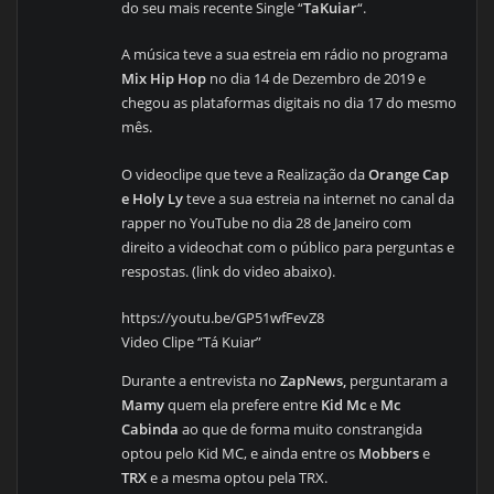
do seu mais recente Single “
TaKuiar
“.
A música teve a sua estreia em rádio no programa
Mix Hip Hop
no dia 14 de Dezembro de 2019 e
chegou as plataformas digitais no dia 17 do mesmo
mês.
O videoclipe que teve a Realização da
Orange Cap
e Holy Ly
teve a sua estreia na internet no canal da
rapper no YouTube no dia 28 de Janeiro com
direito a videochat com o público para perguntas e
respostas. (link do video abaixo).
https://youtu.be/GP51wfFevZ8
Video Clipe “Tá Kuiar”
Durante a entrevista no
ZapNews,
perguntaram a
Mamy
quem ela prefere entre
Kid Mc
e
Mc
Cabinda
ao que de forma muito constrangida
optou pelo Kid MC, e ainda entre os
Mobbers
e
TRX
e a mesma optou pela TRX.