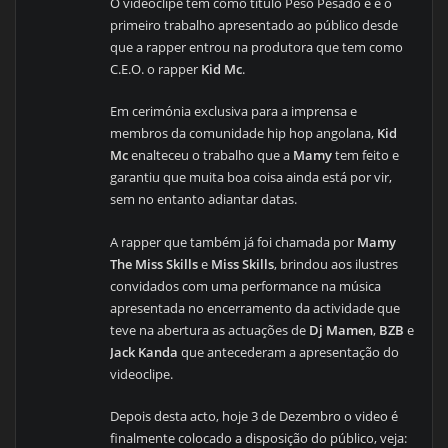
O videoclipe tem como título Peso Pesado e é o
primeiro trabalho apresentado ao público desde
que a rapper entrou na produtora que tem como
C.E.O. o rapper
Kid Mc
.
Em cerimónia exclusiva para a imprensa e
membros da comunidade hip hop angolana,
Kid
Mc
enalteceu o trabalho que a
Mamy
tem feito e
garantiu que muita boa coisa ainda está por vir,
sem no entanto adiantar datas.
A rapper que também já foi chamada por
Mamy
The Miss Skills
e
Miss Skills
, brindou aos ilustres
convidados com uma performance na música
apresentada no encerramento da actividade que
teve na abertura as actuações de
Dj Mamen
,
BZB
e
Jack Kanda
que antecederam a apresentação do
videoclipe.
Depois desta acto, hoje 3 de Dezembro o video é
finalmente colocado a disposição do público, veja: