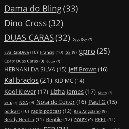
Dama do Bling
(33)
Dino Cross
(32)
DUAS CARAS
(32)
Dygo Boy
(7)
gpro
(25)
Eva RapDiva
(10)
Francis
(10)
G2
(9)
Gpro; Duas Caras
(9)
Gutto
(7)
Jeff Brown
(16)
HERNANI DA SILVA
(15)
Kalibrados
(21)
KID MC
(14)
Kool Klever
(17)
Lizha James
(17)
Mamy
(7)
Nota do Editor
(16)
Paul G
(15)
NGA
(9)
MC K
(7)
radio podcast
(12)
podcast
(10)
Rap Angolano
(9)
Reptile
(12)
Ready Neutro
(11)
RRPL
(11)
ROLEX
(9)