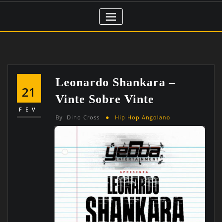
Leonardo Shankara –
21
Vinte Sobre Vinte
FEV
By
Dino Cross
Hip Hop Angolano