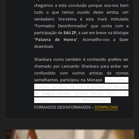
chegamos a está conclusão porque soa-nos bem
tudo o que temos ouvido deste artista, um
verdadeiro tira-teima é esta track intitulada
“
Formados Desinformados
” que conta com a
participação de
Edú ZP,
a sair
em breve na Mixtape
“
Palavra de Honra
”. Aconselho-vos a fazer
download.
Shankara como também é conhecido prefere ser
chamado por Leonardo Shankara para evitar ser
confundido com outros artistas de nomes
semelhantes, participou na Mixtape
“
Persistência
Absoluta
do blog Hip Hop Angolano,
na Mixtape
do
Deejay Soneca
“
Bomba Relógio Vol.2
” e na
Mixtape “
A Recolha Vol.2
” (
Black Version
)
FORMADOS DESINFORMADOS –
DOWNLOAD