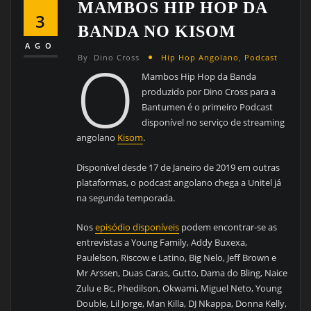
MAMBOS HIP HOP DA
3
BANDA NO KISOM
AGO
O
By
Dino Cross
Hip Hop Angolano
,
Podcast
Mambos Hip Hop da Banda
produzido por Dino Cross para a
Bantumen é o primeiro Podcast
disponível no serviço de streaming
angolano
Kisom
.
Disponível desde 17 de Janeiro de 2019 em outras
plataformas, o podcast angolano chega a Unitel já
na segunda temporada.
Nos
episódio disponíveis
podem encontrar-se as
entrevistas a Young Family, Addy Buxexa,
Paulelson, Riscow e Latino, Big Nelo, Jeff Brown e
Mr Arssen, Duas Caras, Gutto, Dama do Bling, Naice
Zulu e Bc, Phedilson, Okwami, Miguel Neto, Young
Double, Lil Jorge, Man Killa, DJ Nkappa, Donna Kelly,