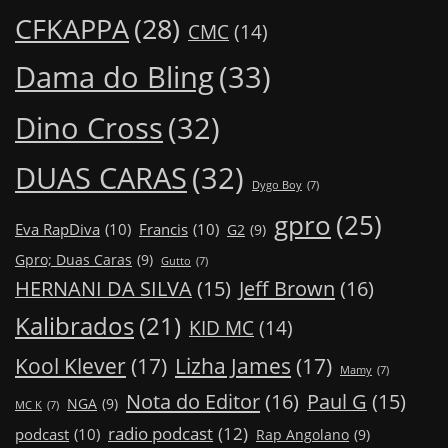
CFKAPPA
(28)
CMC
(14)
Dama do Bling
(33)
Dino Cross
(32)
DUAS CARAS
(32)
Dygo Boy
(7)
gpro
(25)
Eva RapDiva
(10)
Francis
(10)
G2
(9)
Gpro; Duas Caras
(9)
Gutto
(7)
Jeff Brown
(16)
HERNANI DA SILVA
(15)
Kalibrados
(21)
KID MC
(14)
Kool Klever
(17)
Lizha James
(17)
Mamy
(7)
Nota do Editor
(16)
Paul G
(15)
NGA
(9)
MC K
(7)
radio podcast
(12)
podcast
(10)
Rap Angolano
(9)