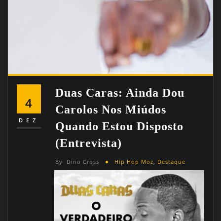
Duas Caras: Ainda Dou
4
Carolos Nos Miúdos
DEZ
Quando Estou Disposto
(entrevista)
By
Dino Cross
Hip Hop Moz
,
Destaque