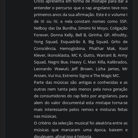
Cross apresenta em forma de mixtape para dar a
entender o percurso que o rap angolano teve nos
primeiros anos da sua afirmação. Este é o volume I
de III ou IV, e nela constam nomes como SSP,
Nelboy das Da Burdha, Simimi Ni Moyo, Coligação
Forever, Donna Kelly, Bell B, Girinha, GP, Afrodity,
Yong Squad, Esquadrão 8, Big Squad, Grito de
Consciência, Hemoglobina, Phathar Mak, Kool
Klever, Ikonoklasta, MC K, Gutto, Warrant B, Army
Squad, Negro Bue, Heavy C, Man Killa, Kalibrados,
Leonardo Wawuti, Jeff Brown, Lizha James, Mr
Arssen, Vui Vui, Extremo Signo e The Magic MC.
Parte das músicas são antigas e conhecidas e as
outras nem tanta pelo menos pela nova geração
de consumidores do rap feito por angolanos, para
alem do valor documental esta mixtape torna-se
mais interessante pelos remixs e misturas feitas
nas músicas.
O critério da selecção musical foi aleatória entre as
músicas que marcaram uma época, baixem e
divulguem, afinal isso é historia.