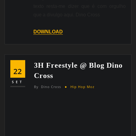
texto resta-me dizer que é com orgulho
que a divulgo aqui. Dino Cross
DOWNLOAD
3H Freestyle @ Blog Dino
22
Cross
SET
By
Dino Cross
Hip Hop Moz