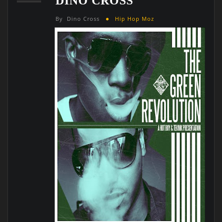
DINO CROSS
By
Dino Cross
Hip Hop Moz